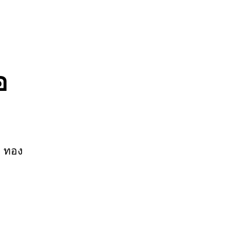
อ
า ทอง