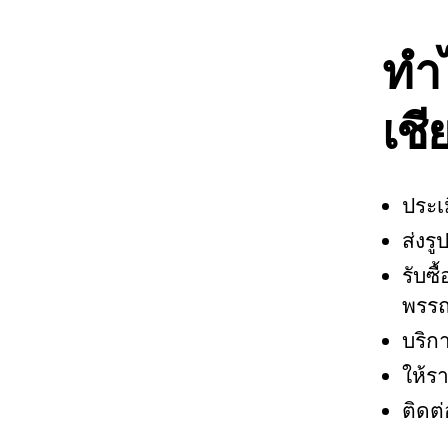
ทำ
เชี
ประเม
ส่งร
รับซ
พรร
บริก
ให้
ติดต