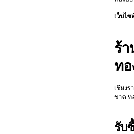
เว็บไซต
ร้า
ทอ
เชียงร
ขาด ทอ
รับ