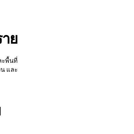
ราย
พื้นที่
งิน และ
บ