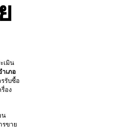
าย
ระเมิน
อำเภอ
รรับซื้อ
ื่อง
อน
งการขาย