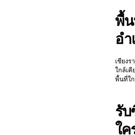
พื้
อำเ
เชียงรา
ใกล้เคี
พื้นที่
รับ
ใคร