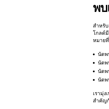
พบแ
สำหรับ
โกลด์ม
หมายที
นัดพบ
นัดพ
นัดพ
นัดพ
เรามุ่ง
สำคัญก