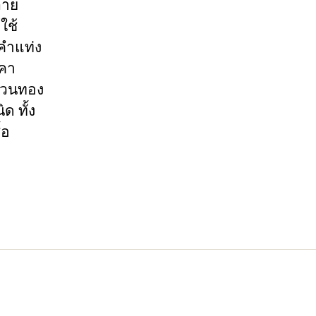
ลาย
ใช้
งคำแท่ง
าคา
แหวนทอง
ด ทั้ง
้อ