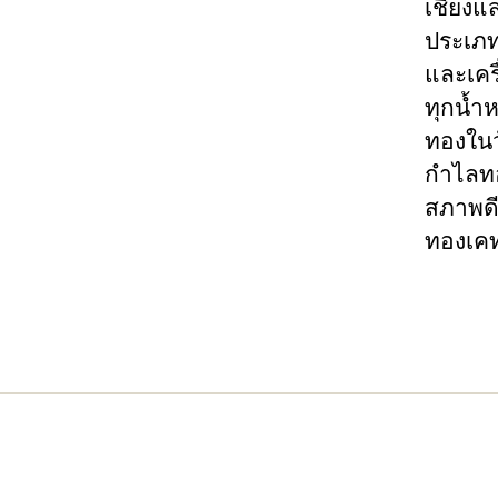
เชียงแ
ประเภท
และเคร
ทุกน้ำ
ทองในว
กำไลทอ
สภาพดี
ทองเคท